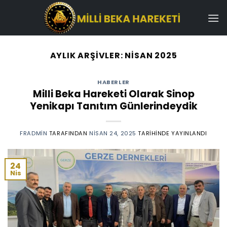
İçeriğe
atla
AYLIK ARŞIVLER:
NISAN 2025
HABERLER
Milli Beka Hareketi Olarak Sinop
Yenikapı Tanıtım Günlerindeydik
FRADMIN
TARAFINDAN
NISAN 24, 2025
TARIHINDE YAYINLANDI
24
Nis