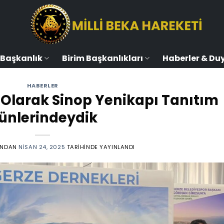
Başkanlık
Birim Başkanlıkları
Haberler & Du
HABERLER
i Olarak Sinop Yenikapı Tanıtım
ünlerindeydik
INDAN
NISAN 24, 2025
TARIHINDE YAYINLANDI