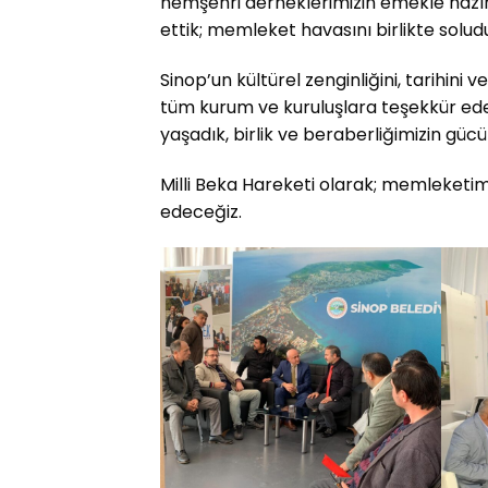
hemşehri derneklerimizin emekle hazırla
ettik; memleket havasını birlikte solud
Sinop’un kültürel zenginliğini, tarihin
tüm kurum ve kuruluşlara teşekkür ede
yaşadık, birlik ve beraberliğimizin gücü
Milli Beka Hareketi olarak; memleketi
edeceğiz.