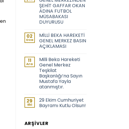
GENEL MERKEZİNDEN
al
ŞEHİT GAFFAR OKAN
ADINA FUTBOL
MÜSABAKASI
çen
DUYURUSU
MİLLİ BEKA HAREKETİ
02
Oca
GENEL MERKEZ BASIN
AÇIKLAMASI
Milli Beka Hareketi
11
Ara
Genel Merkez
Teşkilat
Başkanlığı’na Sayın
Mustafa Yayla
atanmıştır.
29 Ekim Cumhuriyet
29
Eki
Bayramı Kutlu Olsun!
ARŞIVLER