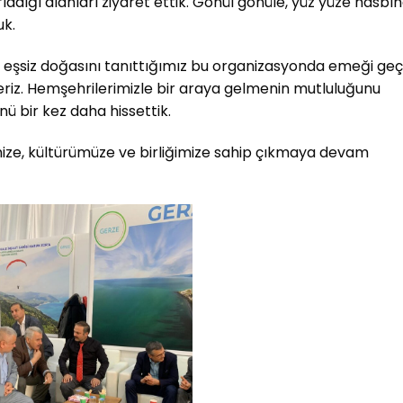
dığı alanları ziyaret ettik. Gönül gönüle, yüz yüze hasbıh
uk.
i ve eşsiz doğasını tanıttığımız bu organizasyonda emeği ge
riz. Hemşehrilerimizle bir araya gelmenin mutluluğunu
nü bir kez daha hissettik.
mize, kültürümüze ve birliğimize sahip çıkmaya devam