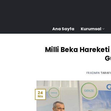
İçeriğe
atla
Ana Sayfa
Kurumsal
Milli Beka Hareket
G
FRADMIN
TARAF
24
Nis