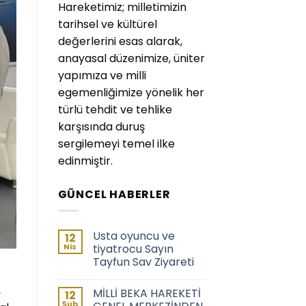
Hareketimiz; milletimizin
tarihsel ve kültürel
değerlerini esas alarak,
anayasal düzenimize, üniter
yapımıza ve milli
egemenliğimize yönelik her
türlü tehdit ve tehlike
karşısında duruş
sergilemeyi temel ilke
edinmiştir.
GÜNCEL HABERLER
Usta oyuncu ve
12
Nis
tiyatrocu Sayın
Tayfun Sav Ziyareti
,
MİLLİ BEKA HAREKETİ
12
Şub