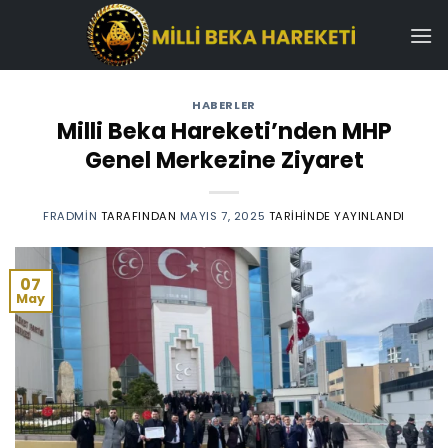
İçeriğe
atla
HABERLER
Milli Beka Hareketi’nden MHP
Genel Merkezine Ziyaret
FRADMIN
TARAFINDAN
MAYIS 7, 2025
TARIHINDE YAYINLANDI
07
May