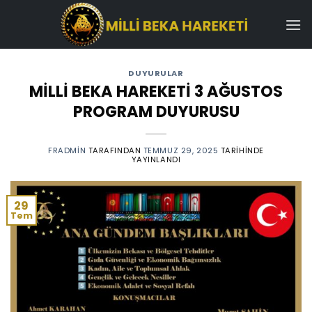
İçeriğe
atla
DUYURULAR
MİLLİ BEKA HAREKETİ 3 AĞUSTOS
PROGRAM DUYURUSU
FRADMIN
TARAFINDAN
TEMMUZ 29, 2025
TARIHINDE
YAYINLANDI
29
Tem